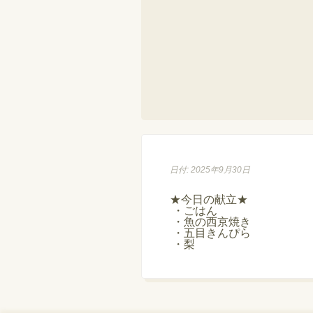
日付: 2025年9月30日
★今日の献立★

 ・ごはん

 ・魚の西京焼き

 ・五目きんぴら

 ・梨