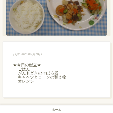
日付: 2025年9月18日
★今日の献立★

 ・ごはん

 ・がんもどきのそぼろ煮

 ・キャベツとコーンの和え物

 ・オレンジ

ホーム