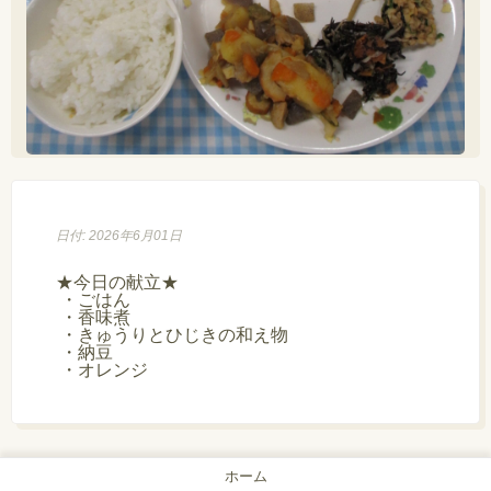
日付: 2026年6月01日
★今日の献立★

 ・ごはん

 ・香味煮

 ・きゅうりとひじきの和え物

 ・納豆

 ・オレンジ
ホーム