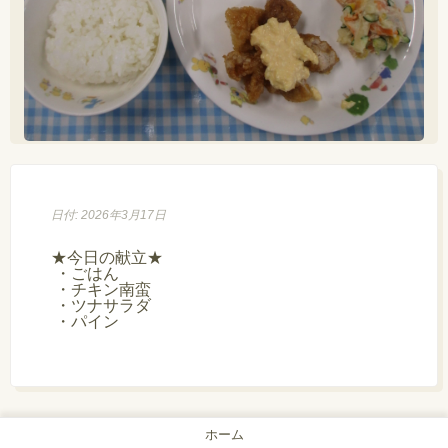
日付: 2026年3月17日
★今日の献立★

 ・ごはん

 ・チキン南蛮

 ・ツナサラダ

 ・パイン

ホーム