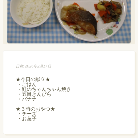
日付: 2026年2月17日
★今日の献立★

 ・ごはん

 ・鮭のちゃんちゃん焼き

 ・五目きんぴら

 ・バナナ

★３時のおやつ★

 ・チーズ

 ・お菓子