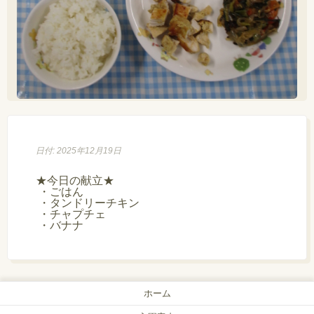
日付: 2025年12月19日
★今日の献立★

 ・ごはん

 ・タンドリーチキン

 ・チャプチェ

 ・バナナ
ホーム