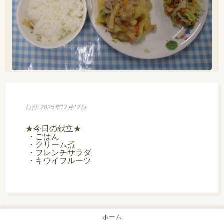
日付: 2025年12月12日
★今日の献立★

 ・ごはん

 ・クリーム煮

 ・フレンチサラダ

 ・キウイフルーツ

ホーム