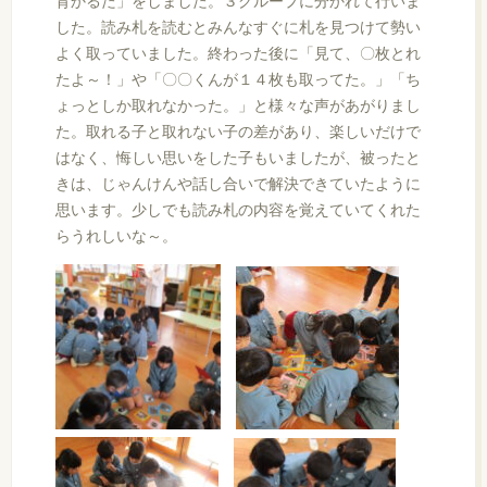
育かるた」をしました。３グループに分かれて行いま
した。読み札を読むとみんなすぐに札を見つけて勢い
よく取っていました。終わった後に「見て、〇枚とれ
たよ～！」や「〇〇くんが１４枚も取ってた。」「ち
ょっとしか取れなかった。」と様々な声があがりまし
た。取れる子と取れない子の差があり、楽しいだけで
はなく、悔しい思いをした子もいましたが、被ったと
きは、じゃんけんや話し合いで解決できていたように
思います。少しでも読み札の内容を覚えていてくれた
らうれしいな～。