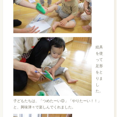
絵具
を使
って
足形
をと
りま
し
た。
子どもたちは、「つめたーい😊」「やりたーい！！」
と、興味津々で楽しんでくれました。