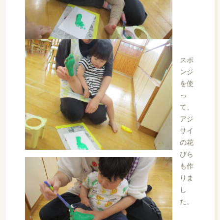
スポ
ンジ
を使
っ
て、
アジ
サイ
の花
びら
も作
りま
し
た。