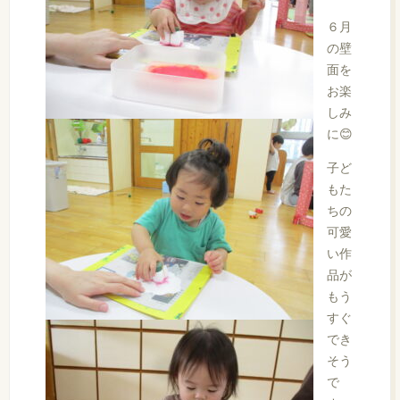
６月
の壁
面を
お楽
しみ
に😊
子ど
もた
ちの
可愛
い作
品が
もう
すぐ
でき
そう
で