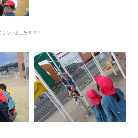
した🏃‍♂️🏃‍♂️✨
！