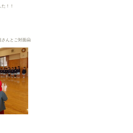
した！！
さんとご対面🤗