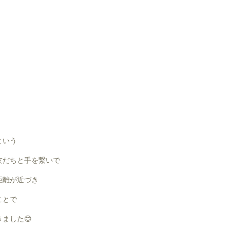
という
友だちと手を繋いで
距離が近づき
ことで
ました😊