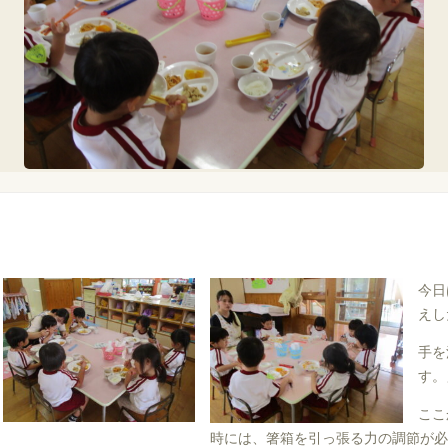
今日
えし
手を
す。
ここ
時には、箸箱を引っ張る力の調節が必