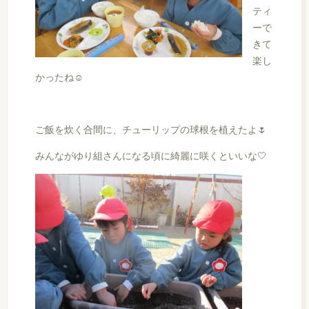
ティ
ーで
きて
楽し
かったね☺
ご飯を炊く合間に、チューリップの球根を植えたよ🌷
みんながゆり組さんになる頃に綺麗に咲くといいな🤍