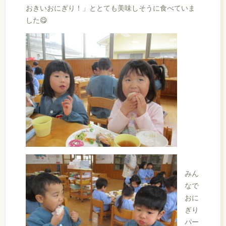
おきいおにぎり！」ととても美味しそうに食べていま
した😋
みん
なで
おに
ぎり
パー